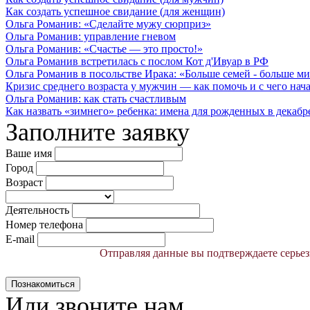
Как создать успешное свидание (для женщин)
Ольга Романив: «Сделайте мужу сюрприз»
Ольга Романив: управление гневом
Ольга Романив: «Счастье — это просто!»
Ольга Романив встретилась с послом Кот д'Ивуар в РФ
Ольга Романив в посольстве Ирака: «Больше семей - больше ми
Кризис среднего возраста у мужчин — как помочь и с чего начат
Ольга Романив: как стать счастливым
Как назвать «зимнего» ребенка: имена для рожденных в декабре, 
Заполните заявку
Ваше имя
Город
Возраст
Деятельность
Номер телефона
E-mail
Отправляя данные вы подтверждаете серьез
Познакомиться
Или звоните нам