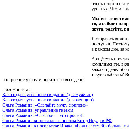
очень плотно взаи
уровнях. Что мы м
Мы все эгоистичн
то, что будет на
друга, радуйте, в
Я стараюсь видеть
поступки. Поэтому
в каждом дне, за 
А ещё есть проста
комплименты, вклю
каждый день, ибо п
такую слабость? В
настроение утром и носите его весь день!
Похожие темы
Как создать успешное свидание (для мужчин)
Как создать успешное свидание (для женщин)
Ольга Романив: «Сделайте мужу сюрприз»
Ольга Романив: управление гневом
Ольга Романив: «Счастье — это просто!»
Ольга Романив встретилась с послом Кот д'Ивуар в РФ
Ольга Романив в посольстве Ирака: «Больше семей - больше ми