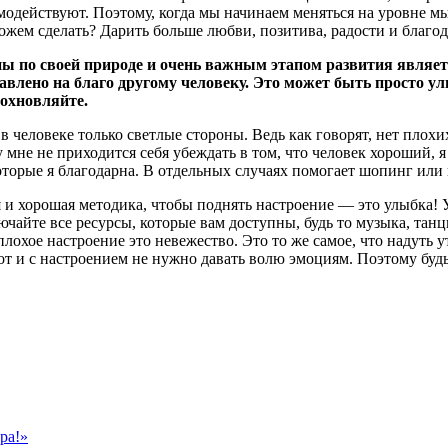
модействуют. Поэтому, когда мы начинаем меняться на уровне м
ожем сделать? Дарить больше любви, позитива, радости и благ
ы по своей природе и очень важным этапом развития являетс
правлено на благо другому человеку. Это может быть просто у
дохновляйте.
 в человеке только светлые стороны. Ведь как говорят, нет пло
 мне не приходится себя убеждать в том, что человек хороший, 
которые я благодарна. В отдельных случаях помогает шопинг или
я и хорошая методика, чтобы поднять настроение — это улыбка! 
чайте все ресурсы, которые вам доступны, будь то музыка, танц
лохое настроение это невежество. Это то же самое, что надуть у
от и с настроением не нужно давать волю эмоциям. Поэтому будьт
ра!»