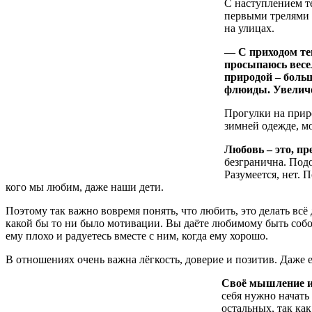
С наступлением т
первыми трелями 
на улицах.
— С приходом теп
просыпаюсь весел
природой – больш
флюиды. Увеличе
Прогулки на приро
зимней одежде, мо
Любовь – это, пре
безгранична. Под
Разумеется, нет. 
кого мы любим, даже наши дети.
Поэтому так важно вовремя понять, что любить, это делать всё 
какой бы то ни было мотивации. Вы даёте любимому быть собой 
ему плохо и радуетесь вместе с ним, когда ему хорошо.
В отношениях очень важна лёгкость, доверие и позитив. Даже е
Своё мышление из
себя нужно начать 
остальных, так ка