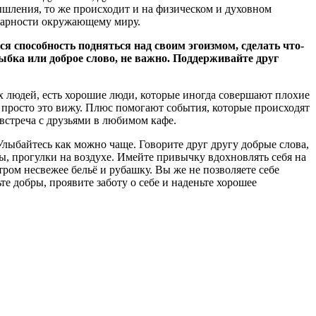
ышления, то же происходит и на физическом и духовном
одарности окружающему миру.
я способность подняться над своим эгоизмом, сделать что-
лыбка или доброе слово, не важно. Поддерживайте друг
хих людей, есть хорошие люди, которые иногда совершают плохие
я просто это вижу. Плюс помогают события, которые происходят
 встреча с друзьями в любимом кафе.
Улыбайтесь как можно чаще. Говорите друг другу добрые слова,
ы, прогулки на воздухе. Имейте привычку вдохновлять себя на
тром несвежее бельё и рубашку. Вы же не позволяете себе
е добры, проявите заботу о себе и наденьте хорошее