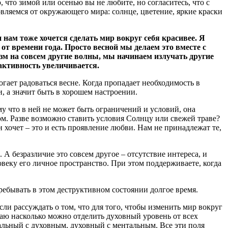
что зимой или осенью вы не любите, но согласитесь, что с
вляемся от окружающего мира: солнце, цветение, яркие краски
нам тоже хочется сделать мир вокруг себя красивее. Я
от времени года. Просто весной мы делаем это вместе с
изм на совсем другие волны, мы начинаем излучать другие
активность увеличивается.
огает радоваться весне. Когда пропадает необходимость в
и, а значит быть в хорошем настроении.
у что в ней не может быть ограничений и условий, она
м. Разве возможно ставить условия Солнцу или свежей траве?
 хочет – это и есть проявление любви. Нам не принадлежат те,
 А безразличие это совсем другое – отсутствие интереса, и
овеку его личное пространство. При этом поддерживаете, когда
пребывать в этом деструктивном состоянии долгое время.
сли рассуждать о том, что для того, чтобы изменить мир вокруг
знаю насколько можно отделить духовный уровень от всех
альный с духовным, духовный с ментальным. Все эти поля