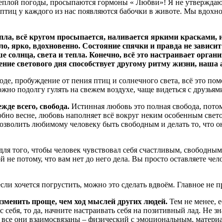
еплой погоды, просыпаются гормоны « Любви»! Я не утверждаю, 
птиц у каждого из нас появляются бабочки в животе. Мы вдохно
ла, всё кругом просыпается, наливается яркими красками, и 
о, ярко, вдохновенно. Состояние спячки и правда не зависит 
е солнца, света и тепла. Конечно, всё это настраивает орган
ние светового дня способствует другому ритму жизни, наша 
де, пробуждение от пения птиц и солнечного света, всё это пом
жно подолгу гулять на свежем воздухе, чаще видеться с друзьям
жде всего, свобода.
Истинная любовь это полная свобода, потом
обно весне, любовь наполняет всё вокруг неким особенным свето
Позволить любимому человеку быть свободным и делать то, что он
для того, чтобы человек чувствовал себя счастливым, свободным.
не потому, что вам нет до него дела. Вы просто оставляете чел
сли хочется погрустить, можно это сделать вдвоём. Главное не 
менить проще, чем ход мыслей других людей.
Тем не менее, е
с себя, то да, начните настраивать себя на позитивный лад. Не 
к все они взаимосвязаны – физический с эмоциональным, матери