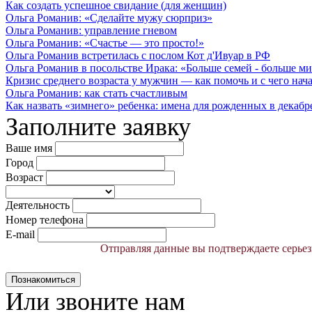
Как создать успешное свидание (для женщин)
Ольга Романив: «Сделайте мужу сюрприз»
Ольга Романив: управление гневом
Ольга Романив: «Счастье — это просто!»
Ольга Романив встретилась с послом Кот д'Ивуар в РФ
Ольга Романив в посольстве Ирака: «Больше семей - больше ми
Кризис среднего возраста у мужчин — как помочь и с чего начат
Ольга Романив: как стать счастливым
Как назвать «зимнего» ребенка: имена для рожденных в декабре, 
Заполните заявку
Ваше имя
Город
Возраст
Деятельность
Номер телефона
E-mail
Отправляя данные вы подтверждаете серьез
Познакомиться
Или звоните нам