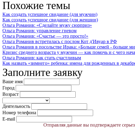
Похожие темы
Как создать успешное свидание (для мужчин)
Как создать успешное свидание (для женщин)
Ольга Романив: «Сделайте мужу сюрприз»
Ольга Романив: управление гневом
Ольга Романив: «Счастье — это просто!»
Ольга Романив встретилась с послом Кот д'Ивуар в РФ
Ольга Романив в посольстве Ирака: «Больше семей - больше ми
Кризис среднего возраста у мужчин — как помочь и с чего начат
Ольга Романив: как стать счастливым
Как назвать «зимнего» ребенка: имена для рожденных в декабре, 
Заполните заявку
Ваше имя
Город
Возраст
Деятельность
Номер телефона
E-mail
Отправляя данные вы подтверждаете серьез