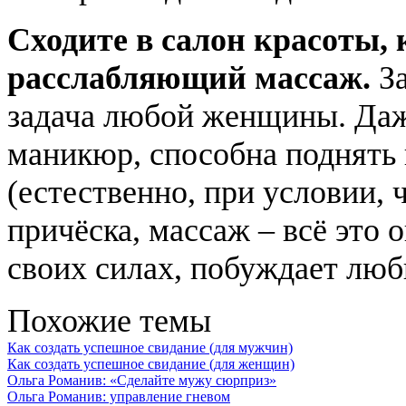
Сходите в салон красоты, 
расслабляющий массаж.
З
задача любой женщины. Даже
маникюр, способна поднять 
(естественно, при условии, 
причёска, массаж – всё это 
своих силах, побуждает люби
Похожие темы
Как создать успешное свидание (для мужчин)
Как создать успешное свидание (для женщин)
Ольга Романив: «Сделайте мужу сюрприз»
Ольга Романив: управление гневом