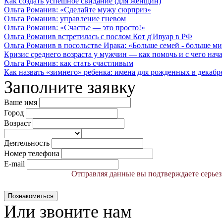
Как создать успешное свидание (для женщин)
Ольга Романив: «Сделайте мужу сюрприз»
Ольга Романив: управление гневом
Ольга Романив: «Счастье — это просто!»
Ольга Романив встретилась с послом Кот д'Ивуар в РФ
Ольга Романив в посольстве Ирака: «Больше семей - больше ми
Кризис среднего возраста у мужчин — как помочь и с чего начат
Ольга Романив: как стать счастливым
Как назвать «зимнего» ребенка: имена для рожденных в декабре, 
Заполните заявку
Ваше имя
Город
Возраст
Деятельность
Номер телефона
E-mail
Отправляя данные вы подтверждаете серьез
Познакомиться
Или звоните нам