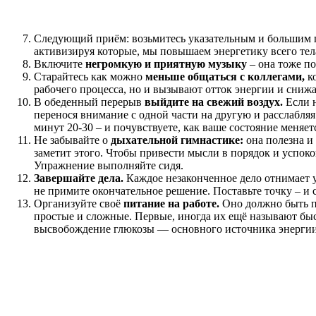
Следующий приём: возьмитесь указательным и большим 
активизируя которые, мы повышаем энергетику всего тел
Включите
негромкую и приятную музыку
– она тоже п
Старайтесь как можно
меньше общаться с коллегами,
ко
рабочего процесса, но и вызывают отток энергии и сниж
В обеденный перерыв
выйдите на свежий воздух.
Если н
перенося внимание с одной части на другую и расслабляя
минут 20-30 – и почувствуете, как ваше состояние меняет
Не забывайте о
дыхательной гимнастике:
она полезна и 
заметит этого. Чтобы привести мысли в порядок и успоко
Упражнение выполняйте сидя.
Завершайте дела.
Каждое незаконченное дело отнимает у 
не примите окончательное решение. Поставьте точку – и ср
Организуйте своё
питание на работе.
Оно должно быть п
простые и сложные. Первые, иногда их ещё называют бы
высвобождение глюкозы — основного источника энергии, 