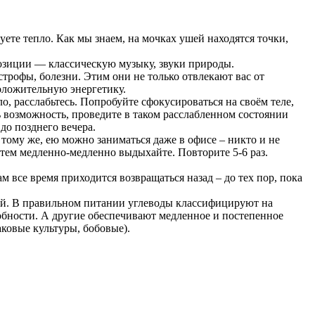
уете тепло. Как мы знаем, на мочках ушей находятся точки,
позиции — классическую музыку, звуки природы.
трофы, болезни. Этим они не только отвлекают вас от
оложительную энергетику.
о, расслабьтесь. Попробуйте сфокусироваться на своём теле,
ть возможность, проведите в таком расслабленном состоянии
до позднего вечера.
 тому же, ею можно заниматься даже в офисе – никто и не
атем медленно-медленно выдыхайте. Повторите 5-6 раз.
м все время приходится возвращаться назад – до тех пор, пока
й. В правильном питании углеводы классифицируют на
бности. А другие обеспечивают медленное и постепенное
ковые культуры, бобовые).