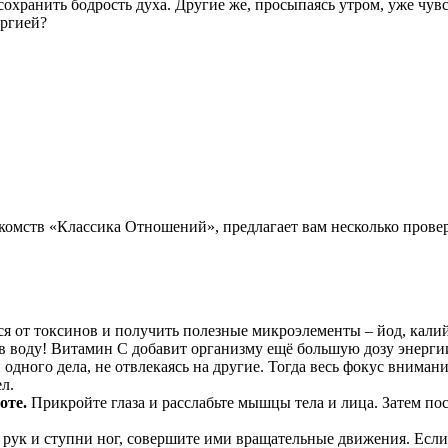
сохранить бодрость духа. Другие же, просыпаясь утром, уже чув
ергией?
акомств «Классика Отношений», предлагает вам несколько пров
я от токсинов и получить полезные микроэлементы – йод, калий
 в воду! Витамин С добавит организму ещё большую дозу энерги
одного дела, не отвлекаясь на другие. Тогда весь фокус внимания
л.
оте.
Прикройте глаза и расслабьте мышцы тела и лица. Затем пос
ти рук и ступни ног, совершите ими вращательные движения. Есл