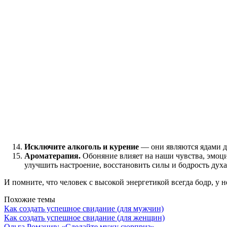
Исключите алкоголь и курение
— они являются ядами дл
Ароматерапия.
Обоняние влияет на наши чувства, эмоци
улучшить настроение, восстановить силы и бодрость духа
И помните, что человек с высокой энергетикой всегда бодр, у н
Похожие темы
Как создать успешное свидание (для мужчин)
Как создать успешное свидание (для женщин)
Ольга Романив: «Сделайте мужу сюрприз»