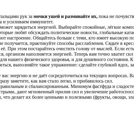
пальцами рук за
мочки ушей и разминайте их,
пока не почувств
а и усиливаем иммунитет.
оможет зарядиться энергией. Выбирайте спокойные, лёгкие ком
торые любят обсуждать политические новости, глобальные катас
ают настроение. Общайтесь больше с теми, кто имеет высокую п
е получается, практикуйте способы расслабления. Сядьте в кресл
 её. При этом постарайтесь очистить голову от мыслей. Если ес
ся, организм наполняется энергией. Теперь вам точно хватит сил 
для нашего физического здоровья, и для душевного состояния. К
иться, выполняйте такое упражнение: сделайте глубокий вдох, з
вас энергию и не даёт сосредоточиться на текущих вопросах. Ва
азу заметите, как вам стало легко, и прибавилось сил.
равильным и сбалансированным. Минимум фастфуда и сладосте
стрыми, дают мгновенный прилив сил и увеличение работоспосо
что делает их более ценными и полезными (фрукты, овощи, зла