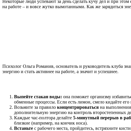
Некоторые люди успевают за день сделать кучу дел и при этом 
на работе – и вовсе жутко вымотанными. Как же зарядиться эн
Психолог Ольга Романив, основатель и руководитель клуба зн
энергию и стать активнее на работе, а значит и успешнее.
Выпейте стакан воды:
она поможет организму избавитьс
обменные процессы. Если есть лимон, смело кидайте его
Возьмите за правило
концентрироваться
на выполнении 
дополнительную энергию на контроль второстепенных де
Каждые час-полтора делайте
5-минутный перерыв в раб
близкие (например, на кончик носа).
Встаньте
с рабочего места, пройдитесь, встряхните кис